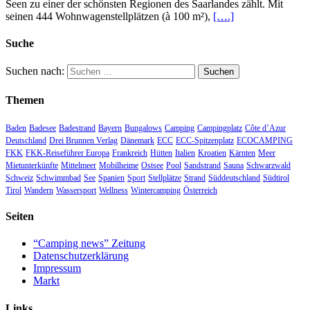
Seen zu einer der schönsten Regionen des Saarlandes zählt. Mit
seinen 444 Wohnwagenstellplätzen (à 100 m²),
[….]
Suche
Suchen nach:
Themen
Baden
Badesee
Badestrand
Bayern
Bungalows
Camping
Campingplatz
Côte d’Azur
Deutschland
Drei Brunnen Verlag
Dänemark
ECC
ECC-Spitzenplatz
ECOCAMPING
FKK
FKK-Reiseführer Europa
Frankreich
Hütten
Italien
Kroatien
Kärnten
Meer
Mietunterkünfte
Mittelmeer
Mobilheime
Ostsee
Pool
Sandstrand
Sauna
Schwarzwald
Schweiz
Schwimmbad
See
Spanien
Sport
Stellplätze
Strand
Süddeutschland
Südtirol
Tirol
Wandern
Wassersport
Wellness
Wintercamping
Österreich
Seiten
“Camping news” Zeitung
Datenschutzerklärung
Impressum
Markt
Links