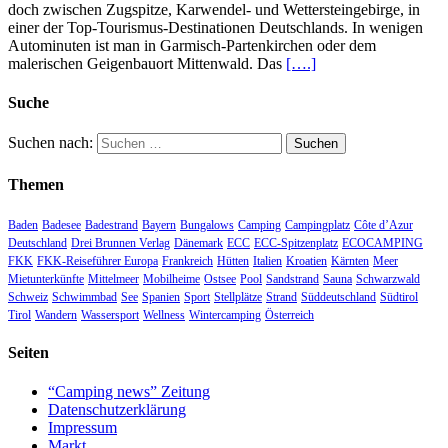
doch zwischen Zugspitze, Karwendel- und Wettersteingebirge, in
einer der Top-Tourismus-Destinationen Deutschlands. In wenigen
Autominuten ist man in Garmisch-Partenkirchen oder dem
malerischen Geigenbauort Mittenwald. Das
[….]
Suche
Suchen nach:
Themen
Baden
Badesee
Badestrand
Bayern
Bungalows
Camping
Campingplatz
Côte d’Azur
Deutschland
Drei Brunnen Verlag
Dänemark
ECC
ECC-Spitzenplatz
ECOCAMPING
FKK
FKK-Reiseführer Europa
Frankreich
Hütten
Italien
Kroatien
Kärnten
Meer
Mietunterkünfte
Mittelmeer
Mobilheime
Ostsee
Pool
Sandstrand
Sauna
Schwarzwald
Schweiz
Schwimmbad
See
Spanien
Sport
Stellplätze
Strand
Süddeutschland
Südtirol
Tirol
Wandern
Wassersport
Wellness
Wintercamping
Österreich
Seiten
“Camping news” Zeitung
Datenschutzerklärung
Impressum
Markt