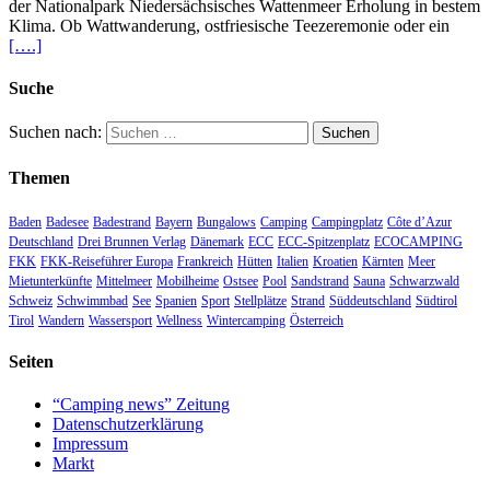
der Nationalpark Niedersächsisches Wattenmeer Erholung in bestem
Klima. Ob Wattwanderung, ostfriesische Teezeremonie oder ein
[….]
Suche
Suchen nach:
Themen
Baden
Badesee
Badestrand
Bayern
Bungalows
Camping
Campingplatz
Côte d’Azur
Deutschland
Drei Brunnen Verlag
Dänemark
ECC
ECC-Spitzenplatz
ECOCAMPING
FKK
FKK-Reiseführer Europa
Frankreich
Hütten
Italien
Kroatien
Kärnten
Meer
Mietunterkünfte
Mittelmeer
Mobilheime
Ostsee
Pool
Sandstrand
Sauna
Schwarzwald
Schweiz
Schwimmbad
See
Spanien
Sport
Stellplätze
Strand
Süddeutschland
Südtirol
Tirol
Wandern
Wassersport
Wellness
Wintercamping
Österreich
Seiten
“Camping news” Zeitung
Datenschutzerklärung
Impressum
Markt