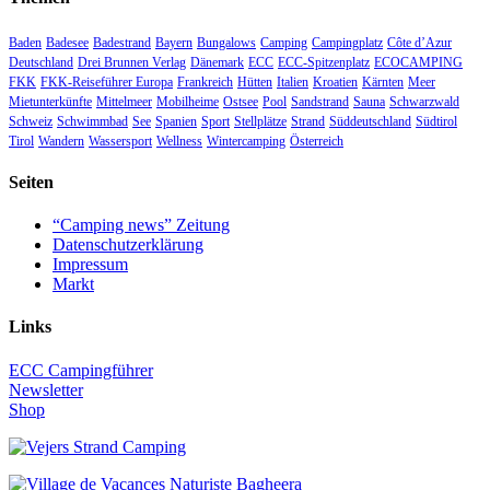
Baden
Badesee
Badestrand
Bayern
Bungalows
Camping
Campingplatz
Côte d’Azur
Deutschland
Drei Brunnen Verlag
Dänemark
ECC
ECC-Spitzenplatz
ECOCAMPING
FKK
FKK-Reiseführer Europa
Frankreich
Hütten
Italien
Kroatien
Kärnten
Meer
Mietunterkünfte
Mittelmeer
Mobilheime
Ostsee
Pool
Sandstrand
Sauna
Schwarzwald
Schweiz
Schwimmbad
See
Spanien
Sport
Stellplätze
Strand
Süddeutschland
Südtirol
Tirol
Wandern
Wassersport
Wellness
Wintercamping
Österreich
Seiten
“Camping news” Zeitung
Datenschutzerklärung
Impressum
Markt
Links
ECC Campingführer
Newsletter
Shop