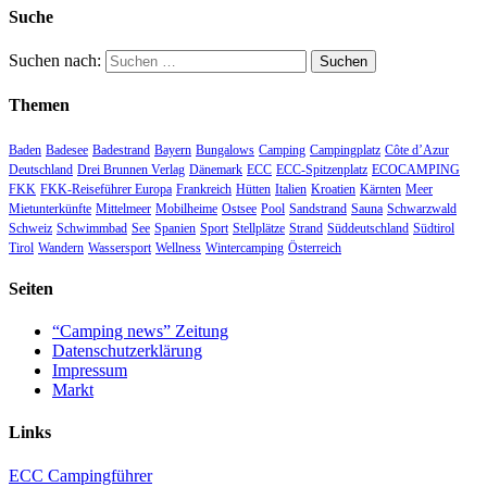
Suche
Suchen nach:
Themen
Baden
Badesee
Badestrand
Bayern
Bungalows
Camping
Campingplatz
Côte d’Azur
Deutschland
Drei Brunnen Verlag
Dänemark
ECC
ECC-Spitzenplatz
ECOCAMPING
FKK
FKK-Reiseführer Europa
Frankreich
Hütten
Italien
Kroatien
Kärnten
Meer
Mietunterkünfte
Mittelmeer
Mobilheime
Ostsee
Pool
Sandstrand
Sauna
Schwarzwald
Schweiz
Schwimmbad
See
Spanien
Sport
Stellplätze
Strand
Süddeutschland
Südtirol
Tirol
Wandern
Wassersport
Wellness
Wintercamping
Österreich
Seiten
“Camping news” Zeitung
Datenschutzerklärung
Impressum
Markt
Links
ECC Campingführer