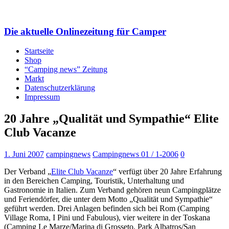
Die aktuelle Onlinezeitung für Camper
Startseite
Shop
“Camping news” Zeitung
Markt
Datenschutzerklärung
Impressum
20 Jahre „Qualität und Sympathie“ Elite
Club Vacanze
1. Juni 2007
campingnews
Campingnews 01 / 1-2006
0
Der Verband „
Elite Club Vacanze
“ verfügt über 20 Jahre Erfahrung
in den Bereichen Camping, Touristik, Unterhaltung und
Gastronomie in Italien. Zum Verband gehören neun Campingplätze
und Feriendörfer, die unter dem Motto „Qualität und Sympathie“
geführt werden. Drei Anlagen befinden sich bei Rom (Camping
Village Roma, I Pini und Fabulous), vier weitere in der Toskana
(Camping Le Marze/Marina di Grosseto, Park Albatros/San