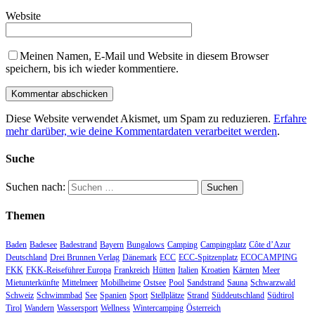
Website
Meinen Namen, E-Mail und Website in diesem Browser
speichern, bis ich wieder kommentiere.
Diese Website verwendet Akismet, um Spam zu reduzieren.
Erfahre
mehr darüber, wie deine Kommentardaten verarbeitet werden
.
Suche
Suchen nach:
Themen
Baden
Badesee
Badestrand
Bayern
Bungalows
Camping
Campingplatz
Côte d’Azur
Deutschland
Drei Brunnen Verlag
Dänemark
ECC
ECC-Spitzenplatz
ECOCAMPING
FKK
FKK-Reiseführer Europa
Frankreich
Hütten
Italien
Kroatien
Kärnten
Meer
Mietunterkünfte
Mittelmeer
Mobilheime
Ostsee
Pool
Sandstrand
Sauna
Schwarzwald
Schweiz
Schwimmbad
See
Spanien
Sport
Stellplätze
Strand
Süddeutschland
Südtirol
Tirol
Wandern
Wassersport
Wellness
Wintercamping
Österreich