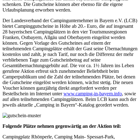
schenken. Die Gutscheine können aber ebenso für die eigene
Urlaubsplanung erworben werden.
Der Landesverband der Campingunternehmer in Bayern e.V. (LCB)
bietet Campinggutscheine in Höhe ab 20.- Euro, die auf insgesamt
28 bayerischen Campingplätzen in den vier Tourismusregionen
Franken, Ostbayern, Allgäu und Oberbayern eingelöst werden
können. Gegen Vorlage des Gutscheines auf einem der
teilnehmenden Campingplätze erhält der Gast seine Übernachtungen
kostenlos und zahlt, je nach Tarif, nur noch die Differenz der mehr
verbliebenen Tage zum Gutscheinbetrag auf seine
Gesamtübernachtungsgebühr auf. Die vor ca. 1½ Jahren ins Leben
gerufene Aktion erfreut sich zunehmender Beliebtheit beim
Camperpublikum und die Zahl der teilnehmenden Plätze, bei denen
die Gutscheine eingelöst werden können, wächst stetig. Die neuen
Voucher können ganzjährig direkt angefordert werden per
Bestellschein im Internet unter
www.camping-in-bayern.info
, sowie
auf allen teilnehmenden Campingplätzen. Beim LCB kann auch der
jeweils aktuelle „Camping in Bayern“-Katalog geordert werden.
Folgende Plätze nehmen gegenwärtig an der Aktion teil:
Campingplatz Rhönperle, Camping Main- Spessart-Park,