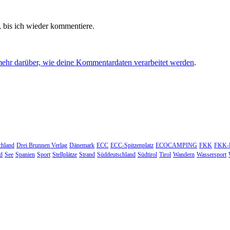
 bis ich wieder kommentiere.
mehr darüber, wie deine Kommentardaten verarbeitet werden
.
chland
Drei Brunnen Verlag
Dänemark
ECC
ECC-Spitzenplatz
ECOCAMPING
FKK
FKK-R
d
See
Spanien
Sport
Stellplätze
Strand
Süddeutschland
Südtirol
Tirol
Wandern
Wassersport