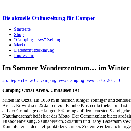
Die aktuelle Onlinezeitung für Camper
Startseite
Shop
“Camping news” Zeitung
Markt
Datenschutzerklärung
Impressum
Im Sommer Wanderzentrum… im Winter L
25. September 2013
campingnews
Campingnews 15 / 2-2013
0
Camping Ötztal-Arena, Umhausen (A)
Mitten im Ötztal auf 1050 m in herrlich ruhiger, sonniger und zentral
Arena. Er wird seit 25 Jahren von Familie Krismer betrieben und ist m
auf der Grundlage der langen Erfahrung auf den neuesten Stand gebra
Naturlandschaft heißt hier das Motto. Der Campingplatz bietet großzüg
Fußbodenheizung, Saunabereich, Solarium und Baby-Baderaum sowie e
Kaminfeuer ist der Treffpunkt der Camper. Zudem werden auch urige 