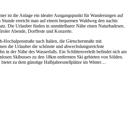
mer ist die Anlage ein idealer Ausgangspunkt für Wanderungen auf
en Stunde erreicht man auf einem bequemen Waldweg den nachts
latz. Die Urlauber finden in unmittelbarer Nähe einen Naturbadesee,
iroler Abende, Dorffeste und Konzerte.
h-Hochalpenstraße nach Italien, die Gletscherstraße mit
nnen die Urlauber die schönste und abwechslungsreichste
 in der Nähe des Wasserfalls. Ein Schlittenverleih befindet sich am
enlosen Skibusses zu den 18km entfernten Ski gebieten von Sölden.
a
bietet zu dem günstige Halbjahresstellplätze im Winter…