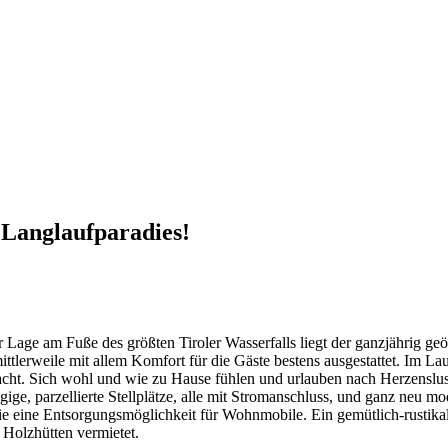
anglaufparadies!
er Lage am Fuße des größten Tiroler Wasserfalls liegt der ganzjährig ge
ittlerweile mit allem Komfort für die Gäste bestens ausgestattet. Im La
cht. Sich wohl und wie zu Hause fühlen und urlauben nach Herzenslust
ige, parzellierte Stellplätze, alle mit Stromanschluss, und ganz neu m
ine Entsorgungsmöglichkeit für Wohnmobile. Ein gemütlich-rustikal e
Holzhütten vermietet.