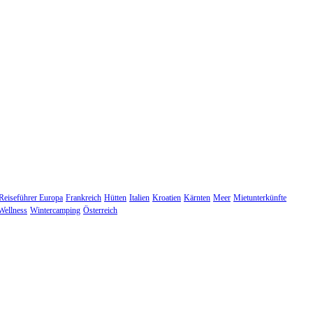
eiseführer Europa
Frankreich
Hütten
Italien
Kroatien
Kärnten
Meer
Mietunterkünfte
Wellness
Wintercamping
Österreich