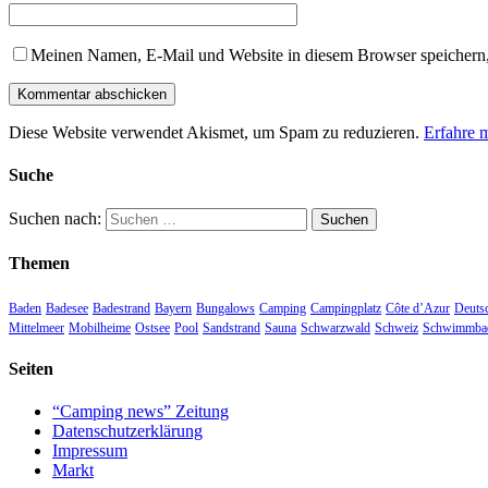
Meinen Namen, E-Mail und Website in diesem Browser speichern,
Diese Website verwendet Akismet, um Spam zu reduzieren.
Erfahre 
Suche
Suchen nach:
Themen
Baden
Badesee
Badestrand
Bayern
Bungalows
Camping
Campingplatz
Côte d’Azur
Deuts
Mittelmeer
Mobilheime
Ostsee
Pool
Sandstrand
Sauna
Schwarzwald
Schweiz
Schwimmba
Seiten
“Camping news” Zeitung
Datenschutzerklärung
Impressum
Markt