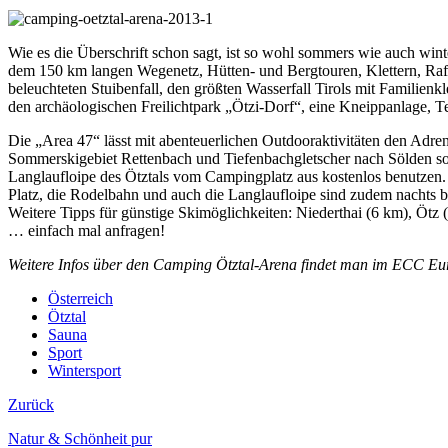
Wie es die Überschrift schon sagt, ist so wohl sommers wie auch wi
dem 150 km langen Wegenetz, Hütten- und Bergtouren, Klettern, Raf
beleuchteten Stuibenfall, den größten Wasserfall Tirols mit Familien
den archäologischen Freilichtpark „Ötzi-Dorf“, eine Kneippanlage, T
Die „Area 47“ lässt mit abenteuerlichen Outdooraktivitäten den Adrena
Sommerskigebiet Rettenbach und Tiefenbachgletscher nach Sölden sow
Langlaufloipe des Ötztals vom Campingplatz aus kostenlos benutzen. 
Platz, die Rodelbahn und auch die Langlaufloipe sind zudem nachts b
Weitere Tipps für günstige Skimöglichkeiten: Niederthai (6 km), Ötz
… einfach mal anfragen!
Weitere Infos über den Camping Ötztal-Arena findet man im ECC E
Österreich
Ötztal
Sauna
Sport
Wintersport
Zurück
Natur & Schönheit pur