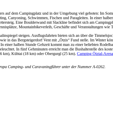
nters auf dem Campingplatz und in der Umgebung viel geboten: Im Som
ting, Canyoning, Schwimmen, Fischen und Paragleiten. In einer halb
klettersteig. Eine Boulderwand mit Slackline befindet sich am Campingp
ennisplätze, Mountainbikeverleih, Geschäfte und Veranstaltungen wie T
linspiegel steigen. Ausflugsfahrten bieten sich an über die Timmelsjoc
ie in das Bergsteigerdorf Vent mit „Ötzis“ Fund stelle. Im Winter kö
In einer halben Stunde Gehzeit kommt man zu einer beliebten Rodelbahn
eleuchtet. In fünf Gehminuten erreicht man die Bushaltestelle des kost
 (6 km), Kühtai (18 km) oder Obergurgl (25 km).
Camping Ötztal-Aren
uropa Camping- und Caravaningführer unter der Nummer A-0262.