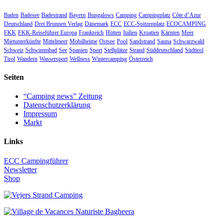
Baden
Badesee
Badestrand
Bayern
Bungalows
Camping
Campingplatz
Côte d’Azur
Deutschland
Drei Brunnen Verlag
Dänemark
ECC
ECC-Spitzenplatz
ECOCAMPING
FKK
FKK-Reiseführer Europa
Frankreich
Hütten
Italien
Kroatien
Kärnten
Meer
Mietunterkünfte
Mittelmeer
Mobilheime
Ostsee
Pool
Sandstrand
Sauna
Schwarzwald
Schweiz
Schwimmbad
See
Spanien
Sport
Stellplätze
Strand
Süddeutschland
Südtirol
Tirol
Wandern
Wassersport
Wellness
Wintercamping
Österreich
Seiten
“Camping news” Zeitung
Datenschutzerklärung
Impressum
Markt
Links
ECC Campingführer
Newsletter
Shop