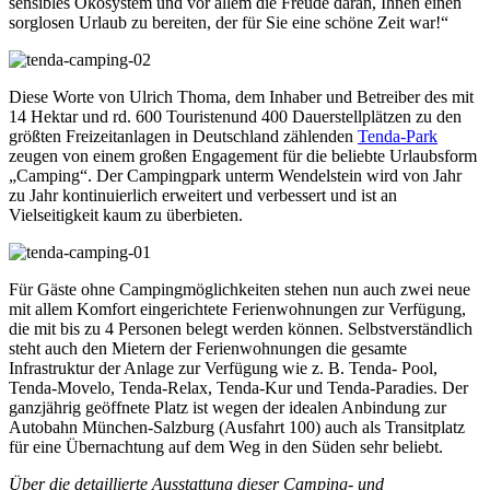
sensibles Ökosystem und vor allem die Freude daran, Ihnen einen
sorglosen Urlaub zu bereiten, der für Sie eine schöne Zeit war!“
Diese Worte von Ulrich Thoma, dem Inhaber und Betreiber des mit
14 Hektar und rd. 600 Touristenund 400 Dauerstellplätzen zu den
größten Freizeitanlagen in Deutschland zählenden
Tenda-Park
zeugen von einem großen Engagement für die beliebte Urlaubsform
„Camping“. Der Campingpark unterm Wendelstein wird von Jahr
zu Jahr kontinuierlich erweitert und verbessert und ist an
Vielseitigkeit kaum zu überbieten.
Für Gäste ohne Campingmöglichkeiten stehen nun auch zwei neue
mit allem Komfort eingerichtete Ferienwohnungen zur Verfügung,
die mit bis zu 4 Personen belegt werden können. Selbstverständlich
steht auch den Mietern der Ferienwohnungen die gesamte
Infrastruktur der Anlage zur Verfügung wie z. B. Tenda- Pool,
Tenda-Movelo, Tenda-Relax, Tenda-Kur und Tenda-Paradies. Der
ganzjährig geöffnete Platz ist wegen der idealen Anbindung zur
Autobahn München-Salzburg (Ausfahrt 100) auch als Transitplatz
für eine Übernachtung auf dem Weg in den Süden sehr beliebt.
Über die detaillierte Ausstattung dieser Camping- und