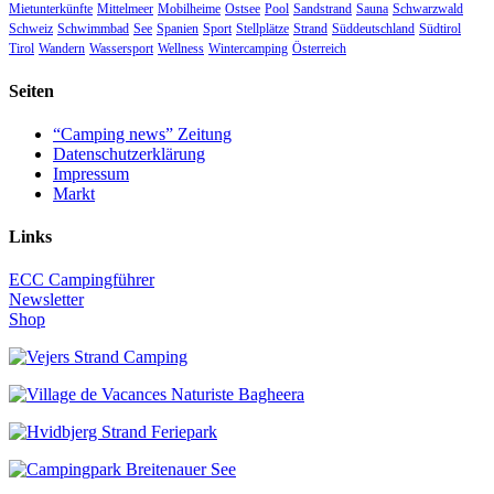
Mietunterkünfte
Mittelmeer
Mobilheime
Ostsee
Pool
Sandstrand
Sauna
Schwarzwald
Schweiz
Schwimmbad
See
Spanien
Sport
Stellplätze
Strand
Süddeutschland
Südtirol
Tirol
Wandern
Wassersport
Wellness
Wintercamping
Österreich
Seiten
“Camping news” Zeitung
Datenschutzerklärung
Impressum
Markt
Links
ECC Campingführer
Newsletter
Shop