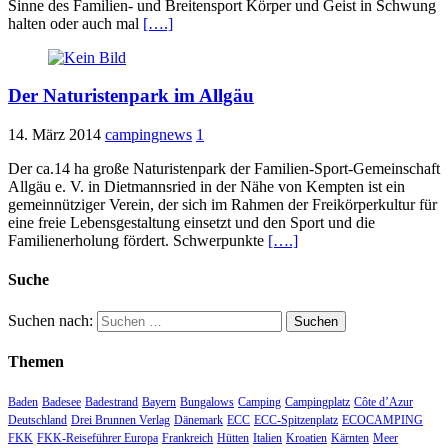
Sinne des Familien- und Breitensport Körper und Geist in Schwung
halten oder auch mal
[….]
Der Naturistenpark im Allgäu
14. März 2014
campingnews
1
Der ca.14 ha große Naturistenpark der Familien-Sport-Gemeinschaft
Allgäu e. V. in Dietmannsried in der Nähe von Kempten ist ein
gemeinnütziger Verein, der sich im Rahmen der Freikörperkultur für
eine freie Lebensgestaltung einsetzt und den Sport und die
Familienerholung fördert. Schwerpunkte
[….]
Suche
Suchen nach:
Themen
Baden
Badesee
Badestrand
Bayern
Bungalows
Camping
Campingplatz
Côte d’Azur
Deutschland
Drei Brunnen Verlag
Dänemark
ECC
ECC-Spitzenplatz
ECOCAMPING
FKK
FKK-Reiseführer Europa
Frankreich
Hütten
Italien
Kroatien
Kärnten
Meer