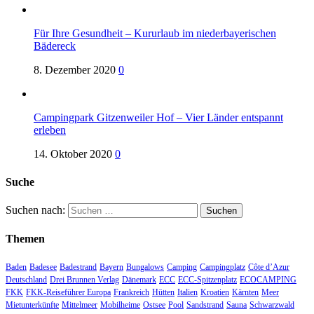
Für Ihre Gesundheit – Kururlaub im niederbayerischen
Bädereck
8. Dezember 2020
0
Campingpark Gitzenweiler Hof – Vier Länder entspannt
erleben
14. Oktober 2020
0
Suche
Suchen nach:
Themen
Baden
Badesee
Badestrand
Bayern
Bungalows
Camping
Campingplatz
Côte d’Azur
Deutschland
Drei Brunnen Verlag
Dänemark
ECC
ECC-Spitzenplatz
ECOCAMPING
FKK
FKK-Reiseführer Europa
Frankreich
Hütten
Italien
Kroatien
Kärnten
Meer
Mietunterkünfte
Mittelmeer
Mobilheime
Ostsee
Pool
Sandstrand
Sauna
Schwarzwald