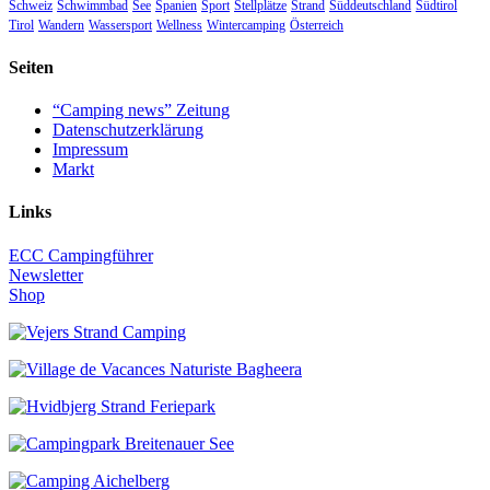
Schweiz
Schwimmbad
See
Spanien
Sport
Stellplätze
Strand
Süddeutschland
Südtirol
Tirol
Wandern
Wassersport
Wellness
Wintercamping
Österreich
Seiten
“Camping news” Zeitung
Datenschutzerklärung
Impressum
Markt
Links
ECC Campingführer
Newsletter
Shop