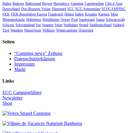
Baden
Badesee
Badestrand
Bayern
Bungalows
Camping
Campingplatz
Côte d’Azur
Deutschland
Drei Brunnen Verlag
Dänemark
ECC
ECC-Spitzenplatz
ECOCAMPING
FKK
FKK-Reiseführer Europa
Frankreich
Hütten
Italien
Kroatien
Kärnten
Meer
Mietunterkünfte
Mittelmeer
Mobilheime
Ostsee
Pool
Sandstrand
Sauna
Schwarzwald
Schweiz
Schwimmbad
See
Spanien
Sport
Stellplätze
Strand
Süddeutschland
Südtirol
Tirol
Wandern
Wassersport
Wellness
Wintercamping
Österreich
Seiten
“Camping news” Zeitung
Datenschutzerklärung
Impressum
Markt
Links
ECC Campingführer
Newsletter
Shop