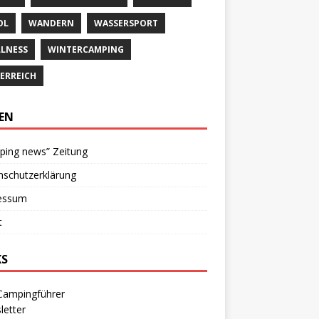
OL
WANDERN
WASSERSPORT
LNESS
WINTERCAMPING
ERREICH
TEN
ping news” Zeitung
nschutzerklärung
essum
t
KS
Campingführer
letter