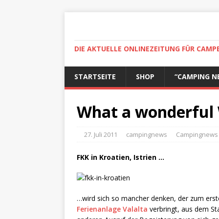
DIE AKTUELLE ONLINEZEITUNG FÜR CAMP
STARTSEITE
SHOP
“CAMPING N
What a wonderful
27. Juli 2011
campingnews
Campingnews 1
FKK in Kroatien, Istrien …
…wird sich so mancher denken, der zum erste
Ferienanlage Valalta
verbringt, aus dem S