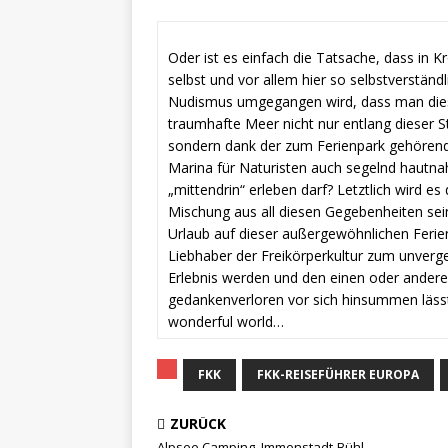
Oder ist es einfach die Tatsache, dass in K
selbst und vor allem hier so selbstverständ
Nudismus umgegangen wird, dass man die
traumhafte Meer nicht nur entlang dieser S
sondern dank der zum Ferienpark gehören
Marina für Naturisten auch segelnd hautna
„mittendrin“ erleben darf? Letztlich wird es 
Mischung aus all diesen Gegebenheiten sein
Urlaub auf dieser außergewöhnlichen Ferie
Liebhaber der Freikörperkultur zum unverg
Erlebnis werden und den einen oder ander
gedankenverloren vor sich hinsummen läss
wonderful world…
FKK
FKK-REISEFÜHRER EUROPA
ZURÜCK
Alpsee Camping, Immenstadt-Bühl