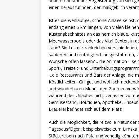
anderen Ausruf der Begeisterung von sich geb
einen herauszufinden, der maßgeblich verantwo
Ist es die weitläufige, schöne Anlage selbst, 
entlang eines 5 km langen, von vielen klein
Küstenabschnittes an das herrlich blaue, kris
Meerwasserpools oder das Vital Center, in 
kann? Sind es die zahlreichen verschiedenen,
sauberen und umfangreich ausgestatteten, zu
Wünsche offen lassen? …die Animation – selb
Sport-, Freizeit- und Unterhaltungsprogramm
…die Restaurants und Bars der Anlage, die mi
Köstlichkeiten, Grillgut und wohlschmeckend
und wunderbaren Menüs den Gaumen verwöh
während des Urlaubes nicht verlassen zu müs
Gemüsestand, Boutiquen, Apotheke, Friseur u
Brauerei befindet sich auf dem Platz!
Auch die Möglichkeit, die reizvolle Natur de
Tagesausflügen, beispielsweise zum Limska dr
Städtereisen nach Pula und Venedig könnten