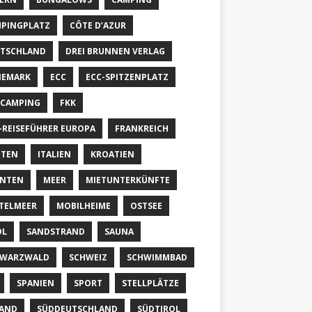
PINGPLATZ
CÔTE D’AZUR
TSCHLAND
DREI BRUNNEN VERLAG
NEMARK
ECC
ECC-SPITZENPLATZ
CAMPING
FKK
-REISEFÜHRER EUROPA
FRANKREICH
TTEN
ITALIEN
KROATIEN
RNTEN
MEER
MIETUNTERKÜNFTE
TELMEER
MOBILHEIME
OSTSEE
OL
SANDSTRAND
SAUNA
HWARZWALD
SCHWEIZ
SCHWIMMBAD
SPANIEN
SPORT
STELLPLÄTZE
AND
SÜDDEUTSCHLAND
SÜDTIROL