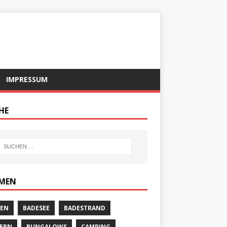
IMPRESSUM
HE
MEN
EN
BADESEE
BADESTRAND
ERN
BUNGALOWS
CAMPING