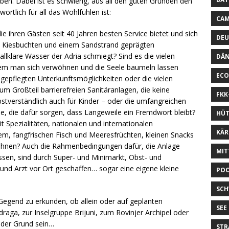
en. Dabei ist es schwierig, aus all den guten Gründen den
rtlich für all das Wohlfühlen ist:
CAM
die ihren Gästen seit 40 Jahren besten Service bietet und sich
DEU
en Kiesbuchten und einem Sandstrand geprägten
tallklare Wasser der Adria schmiegt? Sind es die vielen
DÄ
dem man sich verwöhnen und die Seele baumeln lassen
ECO
 gepflegten Unterkunftsmöglichkeiten oder die vielen
m Großteil barrierefreien Sanitäranlagen, die keine
FKK
stverständlich auch für Kinder – oder die umfangreichen
e, die dafür sorgen, dass Langeweile ein Fremdwort bleibt?
HÜ
t Spezialitäten, nationalen und internationalen
KÄ
em, fangfrischen Fisch und Meeresfrüchten, kleinen Snacks
nen? Auch die Rahmenbedingungen dafür, die Anlage
MIT
sen, sind durch Super- und Minimarkt, Obst- und
nd Arzt vor Ort geschaffen… sogar eine eigene kleine
PO
SC
r Gegend zu erkunden, ob allein oder auf geplanten
SEE
aga, zur Inselgruppe Brijuni, zum Rovinjer Archipel oder
 der Grund sein…
STR