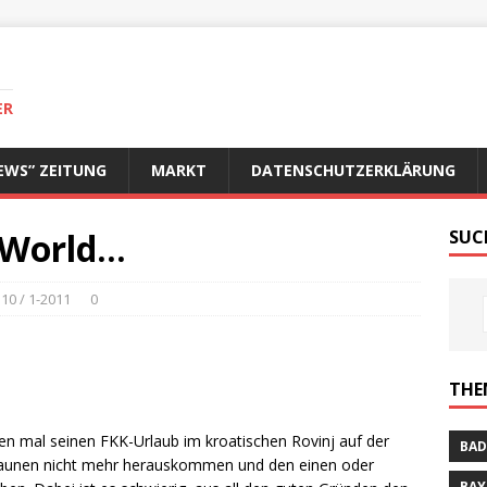
ER
EWS” ZEITUNG
MARKT
DATENSCHUTZERKLÄRUNG
 World…
SUC
0 / 1-2011
0
THE
n mal seinen FKK-Urlaub im kroatischen Rovinj auf der
BAD
taunen nicht mehr herauskommen und den einen oder
BAY