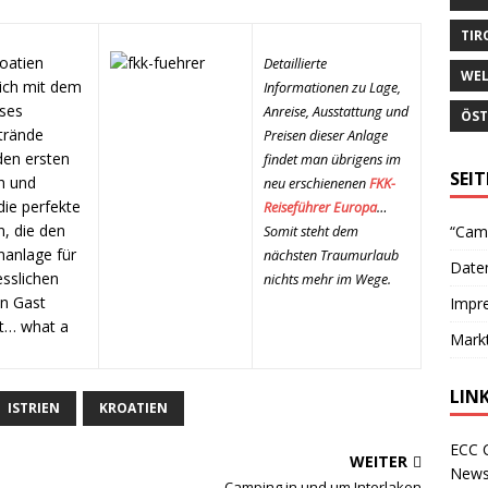
TIR
roatien
Detaillierte
WEL
lich mit dem
Informationen zu Lage,
ses
Anreise, Ausstattung und
ÖST
trände
Preisen dieser Anlage
den ersten
findet man übrigens im
SEI
h und
neu erschienenen
FKK-
die perfekte
Reiseführer Europa
…
, die den
“Cam
Somit steht dem
nanlage für
nächsten Traumurlaub
Date
esslichen
nichts mehr im Wege.
en Gast
Impr
t… what a
Mark
LIN
ISTRIEN
KROATIEN
ECC 
WEITER
News
Camping in und um Interlaken