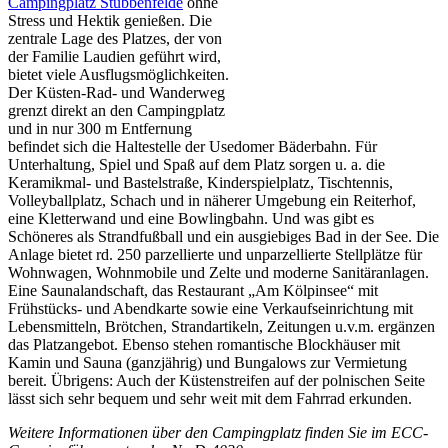
Campingplatz Stubbenfelde
ohne
Stress und Hektik genießen. Die
zentrale Lage des Platzes, der von
der Familie Laudien geführt wird,
bietet viele Ausflugsmöglichkeiten.
Der Küsten-Rad- und Wanderweg
grenzt direkt an den Campingplatz
und in nur 300 m Entfernung
befindet sich die Haltestelle der Usedomer Bäderbahn. Für
Unterhaltung, Spiel und Spaß auf dem Platz sorgen u. a. die
Keramikmal- und Bastelstraße, Kinderspielplatz, Tischtennis,
Volleyballplatz, Schach und in näherer Umgebung ein Reiterhof,
eine Kletterwand und eine Bowlingbahn. Und was gibt es
Schöneres als Strandfußball und ein ausgiebiges Bad in der See. Die
Anlage bietet rd. 250 parzellierte und unparzellierte Stellplätze für
Wohnwagen, Wohnmobile und Zelte und moderne Sanitäranlagen.
Eine Saunalandschaft, das Restaurant „Am Kölpinsee“ mit
Frühstücks- und Abendkarte sowie eine Verkaufseinrichtung mit
Lebensmitteln, Brötchen, Strandartikeln, Zeitungen u.v.m. ergänzen
das Platzangebot. Ebenso stehen romantische Blockhäuser mit
Kamin und Sauna (ganzjährig) und Bungalows zur Vermietung
bereit. Übrigens: Auch der Küstenstreifen auf der polnischen Seite
lässt sich sehr bequem und sehr weit mit dem Fahrrad erkunden.
Weitere Informationen über den Campingplatz finden Sie im ECC-