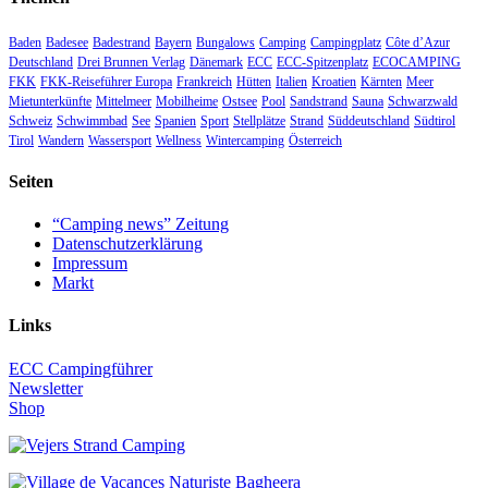
Baden
Badesee
Badestrand
Bayern
Bungalows
Camping
Campingplatz
Côte d’Azur
Deutschland
Drei Brunnen Verlag
Dänemark
ECC
ECC-Spitzenplatz
ECOCAMPING
FKK
FKK-Reiseführer Europa
Frankreich
Hütten
Italien
Kroatien
Kärnten
Meer
Mietunterkünfte
Mittelmeer
Mobilheime
Ostsee
Pool
Sandstrand
Sauna
Schwarzwald
Schweiz
Schwimmbad
See
Spanien
Sport
Stellplätze
Strand
Süddeutschland
Südtirol
Tirol
Wandern
Wassersport
Wellness
Wintercamping
Österreich
Seiten
“Camping news” Zeitung
Datenschutzerklärung
Impressum
Markt
Links
ECC Campingführer
Newsletter
Shop